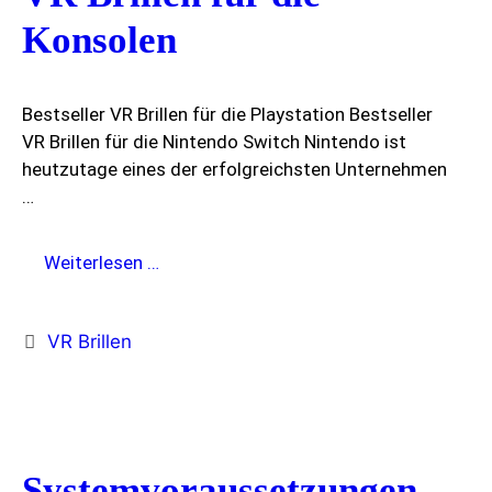
ab
Konsolen
ca.
500€
Bestseller VR Brillen für die Playstation Bestseller
VR Brillen für die Nintendo Switch Nintendo ist
heutzutage eines der erfolgreichsten Unternehmen
…
VR
Weiterlesen …
Brillen
für
Kategorien
VR Brillen
die
Konsolen
Systemvoraussetzungen