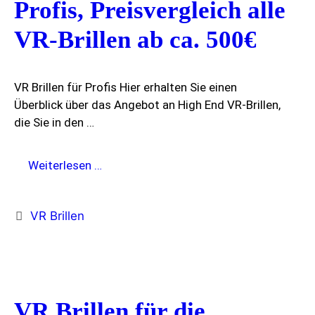
Profis, Preisvergleich alle
VR-Brillen ab ca. 500€
VR Brillen für Profis Hier erhalten Sie einen
Überblick über das Angebot an High End VR-Brillen,
die Sie in den …
Vergleich
Weiterlesen …
VR
Brillen
Kategorien
VR Brillen
für
Profis,
Preisvergleich
alle
VR-
VR Brillen für die
Brillen