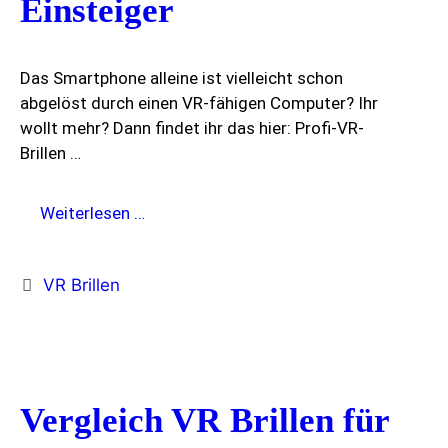
Einsteiger
Das Smartphone alleine ist vielleicht schon
abgelöst durch einen VR-fähigen Computer? Ihr
wollt mehr? Dann findet ihr das hier: Profi-VR-
Brillen …
VR
Weiterlesen …
Brillen
unter
Kategorien
VR Brillen
100€
für
VR-
Smartphone
Einsteiger
Vergleich VR Brillen für